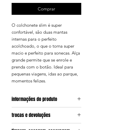
Comprar
O colchonete slim é super
confortável, são duas mantas
internas para o perfeito
acolchoado, o que o torna super
macio e perfeito para sonecas. Alça
grande permite que se enrole e
prenda com o botão. Ideal para
pequenas viagens, idas ao parque,
momentos felizes.
informações do produto
M. 65 (L) x 85 (C) x 5 (H).
pets de
trocas e devoluções
pequeno e medio porte. como Jack
Russel, Maltes, Yorkshire, Pug,
ver políticas do site
Bulldog, beagle, Schnauzer Spitz,