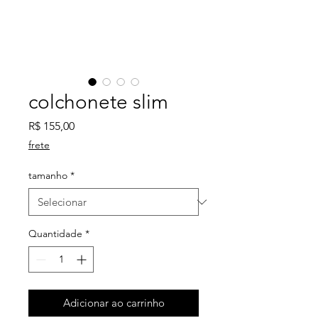
colchonete slim
Preço
R$ 155,00
frete
tamanho
*
Quantidade
*
Adicionar ao carrinho