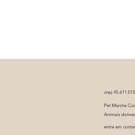
cnpj 45.611.01
Pet Marche Com
Animais domest
entre em conta