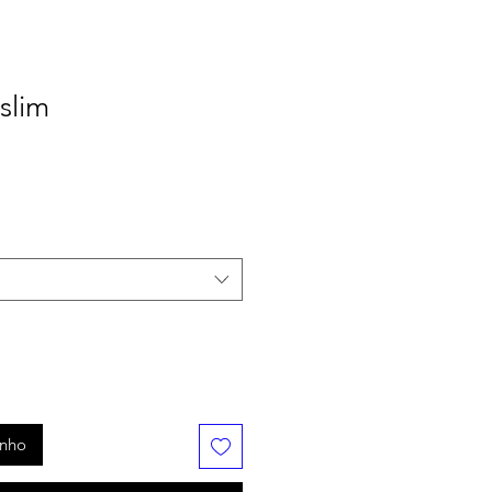
slim
inho