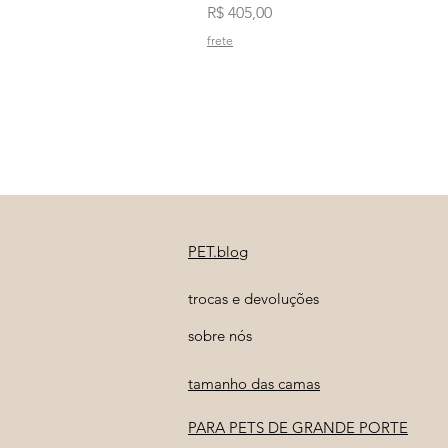
Preço
R$ 405,00
frete
PET.blog
trocas e devoluções
sobre nós
tamanho das camas
PARA PETS DE GRANDE PORTE