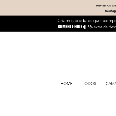
enviamos par
postag
Criamos produtos que acompan
SOMENTE HOJE :||
5% extra de desc
HOME
TODOS
CAM