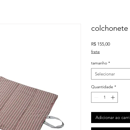
colchonete 
Preço
R$ 155,00
frete
tamanho
*
Selecionar
Quantidade
*
Adicionar ao carr