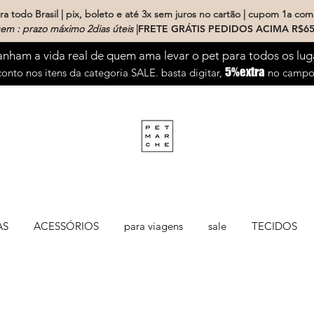
a todo Brasil | pix, boleto e até 3x sem juros no cartão | cupom 1a com
em : prazo máximo 2dias úteis
|
FRETE GRÁTIS PEDIDOS ACIMA R$65
ham a vida real de quem ama levar o pet para todos os lug
5%extra
onto nos itens da categoria SALE. basta digitar,
no campo 
AS
ACESSÓRIOS
para viagens
sale
TECIDOS