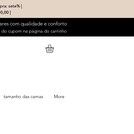
pra: sete% |
0,00 |
ares com qualidade e conforto
do cupom na página do carrinho
tamanho das camas
More