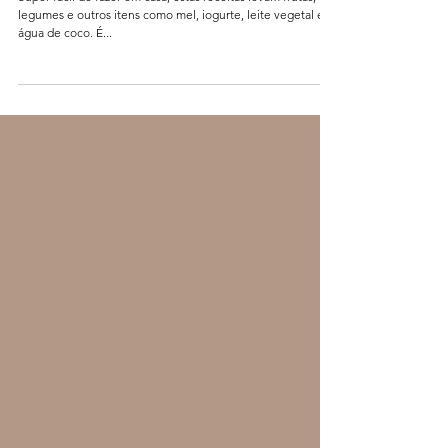
11 de jan. de 2024
verão: receitas de sorvete para refrescar seu pet
Super fácil de fazer em casa, estas receitas levam frutas,
legumes e outros itens como mel, iogurte, leite vegetal e
água de coco. É...