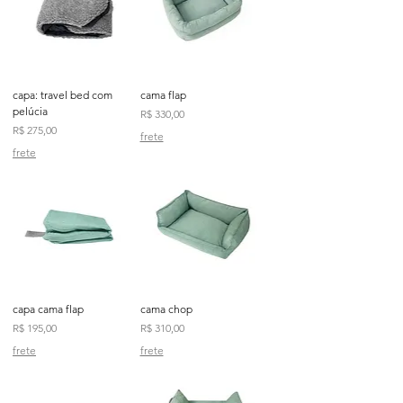
capa: travel bed com
cama flap
pelúcia
Preço
R$ 330,00
Preço
R$ 275,00
frete
frete
capa cama flap
cama chop
Preço
Preço
R$ 195,00
R$ 310,00
frete
frete