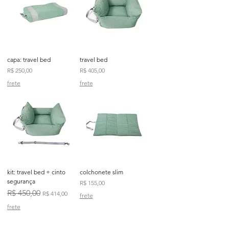
capa: travel bed
travel bed
Preço
Preço
R$ 250,00
R$ 405,00
frete
frete
kit: travel bed + cinto
colchonete slim
segurança
Preço
R$ 155,00
Preço normal
Preço promocional
R$ 450,00
R$ 414,00
frete
frete