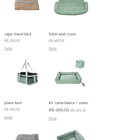
capa: travel bed
futon seat cover
Preço
Preço
R$ 250,00
R$ 680,00
frete
frete
plane bed
kit: cama básica + cesto
Preço
Preço normal
Preço promocional
R$ 445,00
R$ 385,00
R$ 354,20
frete
frete