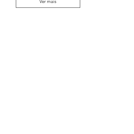
Ver mais
PET.blog
trocas e devoluções
sobre nós
tamanho das camas