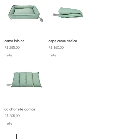
cama básica
capa cama básica
Preço
Preço
R$ 285,00
R$ 160,00
frete
frete
colchonete gomos
Preço
R$ 205,00
frete