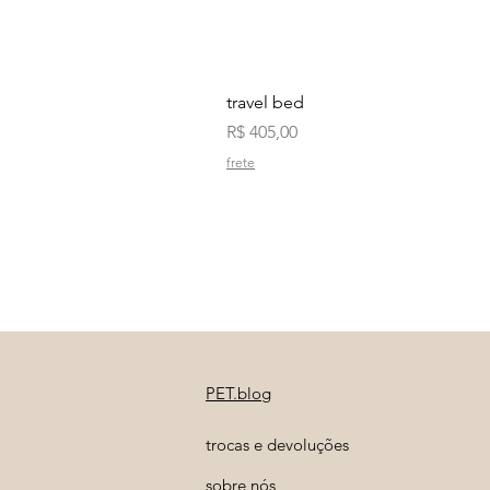
travel bed
Preço
R$ 405,00
frete
PET.blog
trocas e devoluções
sobre nós