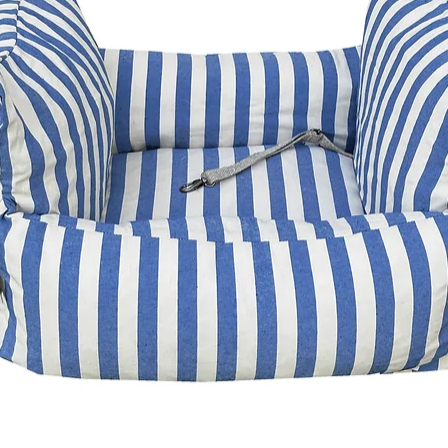
RS
frete fixo 21,90 vi
para postagem + até 
CE, MS, GO.
frete fi
até 2 dias para post
AL, AM, AP, BA, MA, 
TO
. frete fixo 28,90 
para postagem + até 
frete grátis para co
R$650