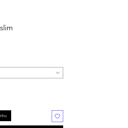
slim
inho