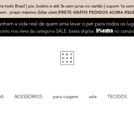
a todo Brasil | pix, boleto e até 3x sem juros no cartão | cupom 1a com
em : prazo máximo 2dias úteis
|
FRETE GRÁTIS PEDIDOS ACIMA R$65
ham a vida real de quem ama levar o pet para todos os lug
5%extra
onto nos itens da categoria SALE. basta digitar,
no campo 
AS
ACESSÓRIOS
para viagens
sale
TECIDOS