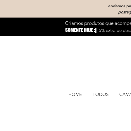
enviamos par
postag
Criamos produtos que acompan
SOMENTE HOJE :||
5% extra de desc
HOME
TODOS
CAM