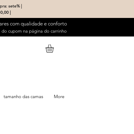
pra: sete% |
0,00 |
ares com qualidade e conforto
do cupom na página do carrinho
tamanho das camas
More