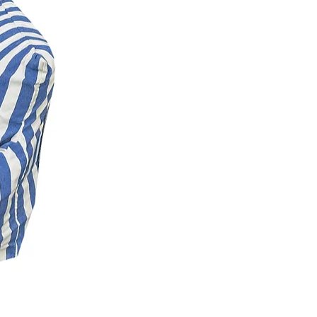
a transportadora, prazo até 2 dias
4 dias entrega
xo 24,90 via transportadora, prazo
agem + até 4 dias entrega
MT, PA, PB, PE, PI, RN, RO, RR, SE,
via transportadora, prazo até 2 dias
8 dias entrega
mpras - em produto maior que