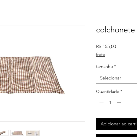
colchonete 
Preço
R$ 155,00
frete
tamanho
*
Selecionar
Quantidade
*
Adicionar ao carr