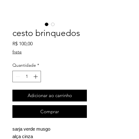
cesto brinquedos
Preço
R$ 100,00
frete
Quantidade
*
Adicionar ao carrinho
Comprar
sarja verde musgo
alça cinza