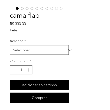
cama flap
Preço
R$ 330,00
frete
tamanho
*
Quantidade
*
Adicionar ao carrinho
Comprar