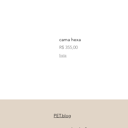
cama hexa
Preço
R$ 355,00
frete
PET.blog