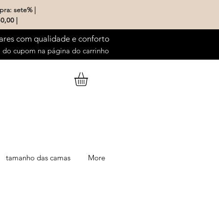
pra: sete% |
0,00 |
ares com qualidade e conforto
do cupom na página do carrinho
tamanho das camas
More