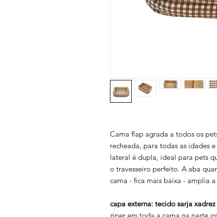
Cama flap agrada a todos os pets
recheada, para todas as idades 
lateral é dupla, ideal para pets 
o travesseiro perfeito. A aba qua
cama - fica mais baixa - amplia a
capa externa: tecido sarja xadrez
ziper em toda a cama na parte i