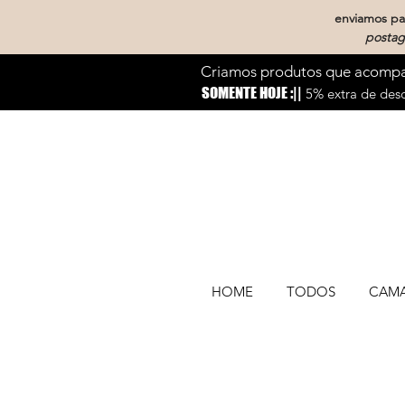
enviamos par
postag
Criamos produtos que acompan
SOMENTE HOJE :||
5% extra de desc
HOME
TODOS
CAM