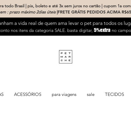
a todo Brasil | pix, boleto e até 3x sem juros no cartão | cupom 1a com
em : prazo máximo 2dias úteis
|
FRETE GRÁTIS PEDIDOS ACIMA R$65
ham a vida real de quem ama levar o pet para todos os lug
5%extra
onto nos itens da categoria SALE. basta digitar,
no campo 
AS
ACESSÓRIOS
para viagens
sale
TECIDOS