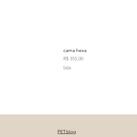
cama hexa
Preço
R$ 355,00
frete
PET.blog