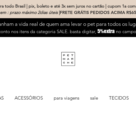
a todo Brasil | pix, boleto e até 3x sem juros no cartão | cupom 1a com
em : prazo máximo 2dias úteis
|
FRETE GRÁTIS PEDIDOS ACIMA R$65
ham a vida real de quem ama levar o pet para todos os lug
5%extra
onto nos itens da categoria SALE. basta digitar,
no campo 
AS
ACESSÓRIOS
para viagens
sale
TECIDOS