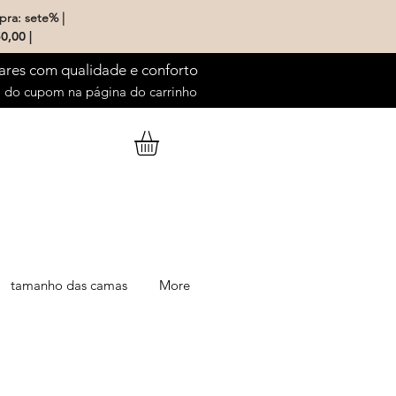
pra: sete% |
0,00 |
ares com qualidade e conforto
do cupom na página do carrinho
tamanho das camas
More