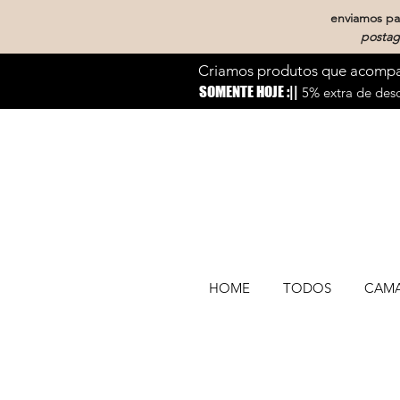
enviamos par
postag
Criamos produtos que acompan
SOMENTE HOJE :||
5% extra de desc
HOME
TODOS
CAM