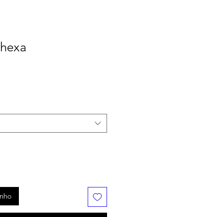
 hexa
inho