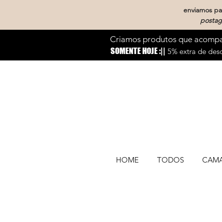
enviamos par
postag
Criamos produtos que acompan
SOMENTE HOJE :||
5% extra de desc
HOME
TODOS
CAM