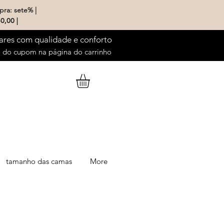
pra: sete% |
0,00 |
ares com qualidade e conforto
do cupom na página do carrinho
tamanho das camas
More