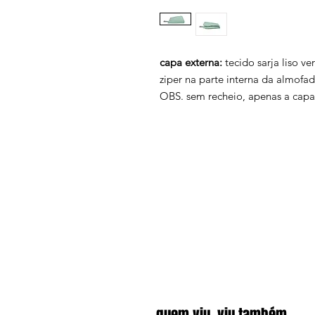
capa externa:
tecido sarja liso ve
ziper na parte interna da almofa
OBS. sem recheio, apenas a capa
quem viu, viu também