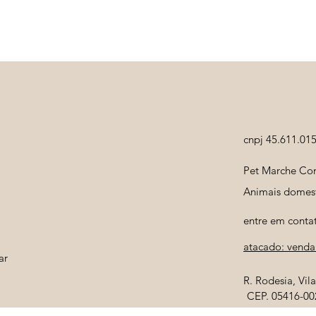
cnpj 45.611.01
Pet Marche Com
Animais domest
entre em conta
atacado: venda 
ar
R. Rodesia, Vi
CEP. 05416-00