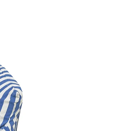
; costuras duplas e reforçadas;
e deslizam facilmente; recheio
el (se vazar algo é só passar um
, pode ir na máquina); super
adas, bem fofas e acolchoadas para
et.
l para o desenvolvimento,
tar deles. Seu pet passa cerca de
:)