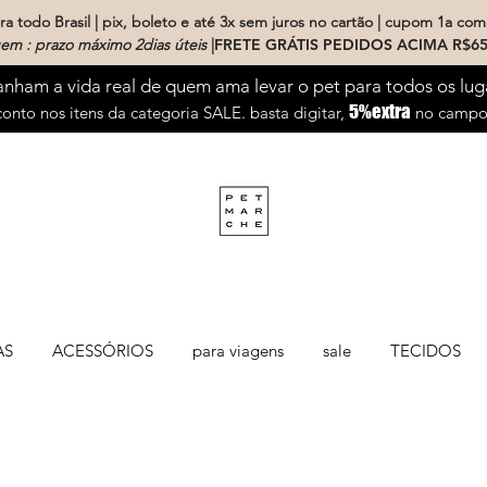
a todo Brasil | pix, boleto e até 3x sem juros no cartão | cupom 1a com
em : prazo máximo 2dias úteis
|
FRETE GRÁTIS PEDIDOS ACIMA R$65
ham a vida real de quem ama levar o pet para todos os lug
5%extra
onto nos itens da categoria SALE. basta digitar,
no campo 
AS
ACESSÓRIOS
para viagens
sale
TECIDOS