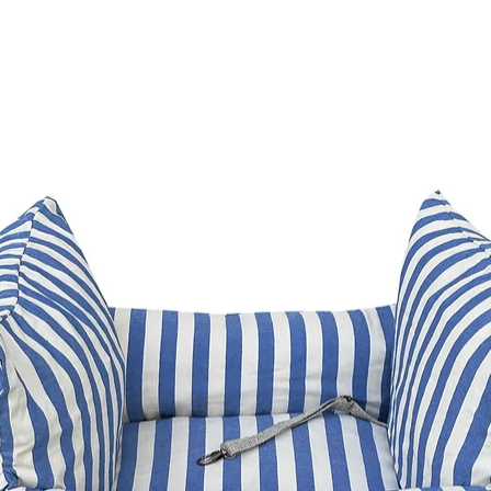
antialérgica
tecidos de qualidade
ziper n8 (grandes) qu
com tecido impermeáv
pano, a capa externa
confortáveis e reche
o descanso do seu p
O sono é fundamenta
aprendizado e bem es
2/3 da vida dormindo 