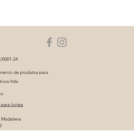
5/0001-24
ercio de produtos para
icos ltda
to
para lojista
la Madalena
2