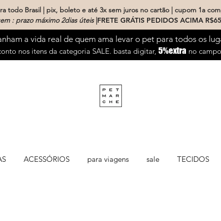
a todo Brasil | pix, boleto e até 3x sem juros no cartão | cupom 1a com
em : prazo máximo 2dias úteis
|
FRETE GRÁTIS PEDIDOS ACIMA R$65
ham a vida real de quem ama levar o pet para todos os lug
5%extra
onto nos itens da categoria SALE. basta digitar,
no campo 
AS
ACESSÓRIOS
para viagens
sale
TECIDOS