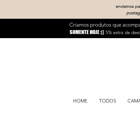
enviamos par
postag
Criamos produtos que acompan
SOMENTE HOJE :||
5% extra de desc
HOME
TODOS
CAM