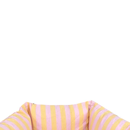
confortáveis e reche
o descanso do seu p
O sono é fundamenta
aprendizado e bem es
2/3 da vida dormindo 