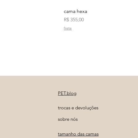
cama hexa
Preço
R$ 355,00
frete
PET.blog
trocas e devoluções
sobre nós
tamanho das camas