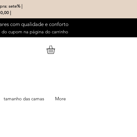
pra: sete% |
0,00 |
ares com qualidade e conforto
do cupom na página do carrinho
tamanho das camas
More