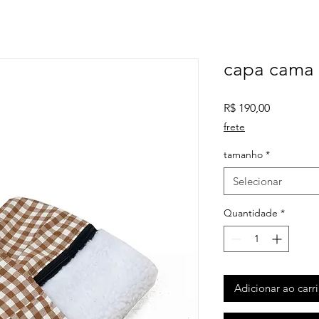
capa cama
Preço
R$ 190,00
frete
tamanho
*
Selecionar
Quantidade
*
Adicionar ao carr