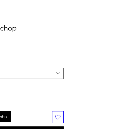
 chop
inho