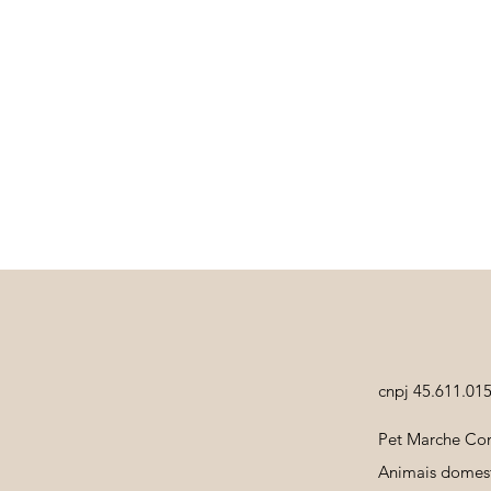
Visualização rápida
cnpj 45.611.01
Pet Marche Com
Animais domest