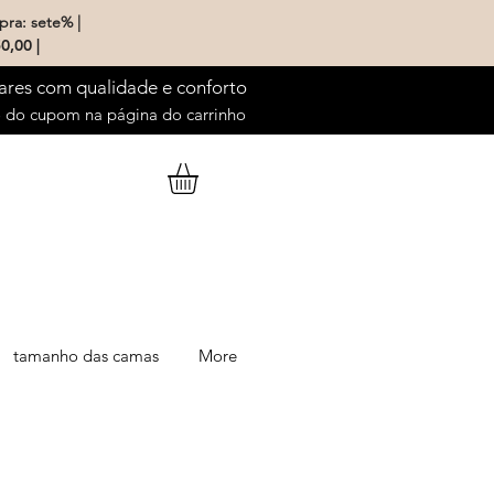
pra: sete% |
0,00 |
ares com qualidade e conforto
do cupom na página do carrinho
tamanho das camas
More