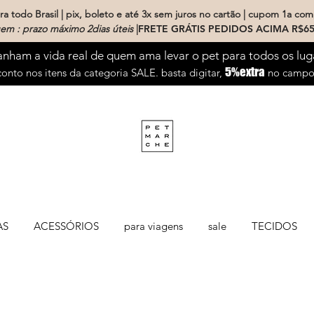
a todo Brasil | pix, boleto e até 3x sem juros no cartão | cupom 1a com
em : prazo máximo 2dias úteis
|
FRETE GRÁTIS PEDIDOS ACIMA R$65
ham a vida real de quem ama levar o pet para todos os lug
5%extra
onto nos itens da categoria SALE. basta digitar,
no campo 
AS
ACESSÓRIOS
para viagens
sale
TECIDOS