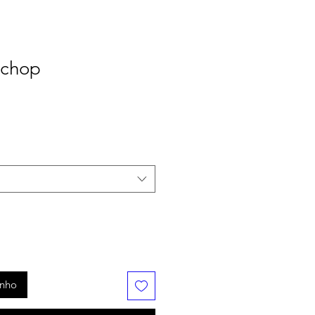
 chop
inho