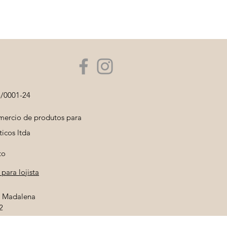
5/0001-24
ercio de produtos para
icos ltda
to
para lojista
la Madalena
2