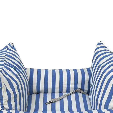
confortáveis e reche
o descanso do seu p
O sono é fundamenta
aprendizado e bem es
2/3 da vida dormindo 