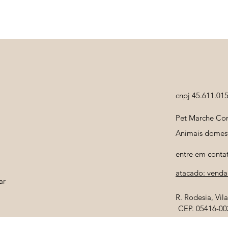
cnpj 45.611.01
Pet Marche Com
Animais domest
entre em conta
atacado: venda 
ar
R. Rodesia, Vi
CEP. 05416-00