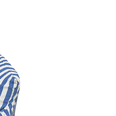
adas, bem fofas e acolchoadas para
et.
l para o desenvolvimento,
tar deles. Seu pet passa cerca de
:)