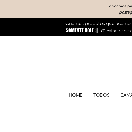
enviamos par
postag
Criamos produtos que acompan
SOMENTE HOJE :||
5% extra de desc
HOME
TODOS
CAM