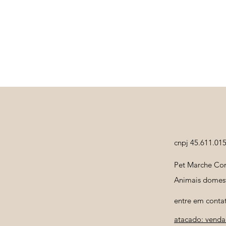
cnpj 45.611.01
Pet Marche Com
Animais domest
entre em conta
atacado: venda 