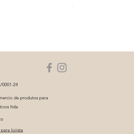
frete
5/0001-24
ercio de produtos para
icos ltda
to
para lojista