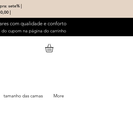
pra: sete% |
0,00 |
ares com qualidade e conforto
do cupom na página do carrinho
tamanho das camas
More