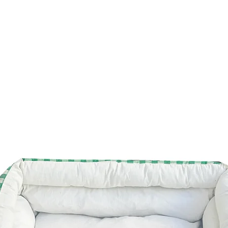
antialérgica
tecidos de qualidade
ziper n8 (grandes) qu
com tecido impermeáv
pano, a capa externa
confortáveis e reche
o descanso do seu p
O sono é fundamenta
aprendizado e bem es
2/3 da vida dormindo 