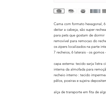
Cama com formato hexagonal, 6 la
deitar a cabeça, são super rech
para pets que gostam de dormir
removível para remocao do rechei
os zipers localizados na parte in
7 recheios, 6 laterais - os gomos -
capa externa: tecido sarja listra c
interna da almofada para remoção
recheio interno : tecido imperme
pêlos, poeiras e sujeira deposit
alça de transporte em fita de al