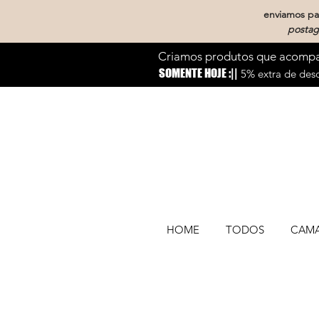
enviamos par
postag
Criamos produtos que acompan
SOMENTE HOJE :||
5% extra de desc
HOME
TODOS
CAM