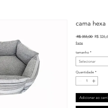
cama hexa
Preço
 R$ 355,00 
R$ 326,
normal
frete
tamanho
*
Selecionar
Quantidade
*
Adicionar ao carr