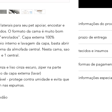
informações do pro
terais para seu pet apoiar, encostar e
eados. O formato da cama é muito bom
P. 55 (L) x 40 (C) x 1
prazo de entrega
 "enrolados". Capa externa 100%
pequeno porte como 
o interno e lavagem da capa, basta abrir
Pinscher, Pugs - pets
nosso prazo de entr
almofada central 44 x
terna da almofada central. Nesta cama, sao
tecidos e insumos
do pedido
+
prazo d
 e 1 central.
de entrega (varia de
M. 70 (L) x 50 (C) x 3
Os produtos são pro
região).
formas de pagamen
medio porte. como bu
qualidade. Na maioria
inza e liso cinza escuro, ziper na parte
trabalhamos com mui
etc
jeans azul e pret
quanto antes. Caso 
 da capa externa (lavar)
em até 3x no cartão 
almofada central 54 
sustentável
informações especia
contato em: contat
pix e boleto
ável - protege contra umidade e evita que
lona: estampas, cin
pagamentos manuais:
em nas espumas.
G. 85 (L) x 60 (C) x 3
areia (60% algodã
cupom 1a compra:
s
desconto
grande porte. como B
pelucia carneiro s
frete grátis:
pedidos 
Greyhound, Whippet
tecido impermeáve
godão
almofada central 70 
fibra
mais de 500 pedidos
fibras siliconada 
100% dos clientes (hu