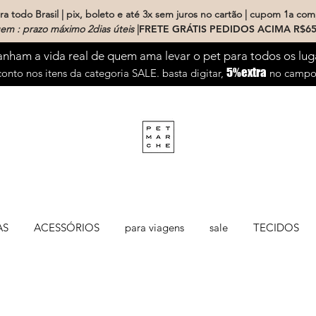
a todo Brasil | pix, boleto e até 3x sem juros no cartão | cupom 1a com
em : prazo máximo 2dias úteis
|
FRETE GRÁTIS PEDIDOS ACIMA R$65
ham a vida real de quem ama levar o pet para todos os lug
5%extra
onto nos itens da categoria SALE. basta digitar,
no campo 
AS
ACESSÓRIOS
para viagens
sale
TECIDOS