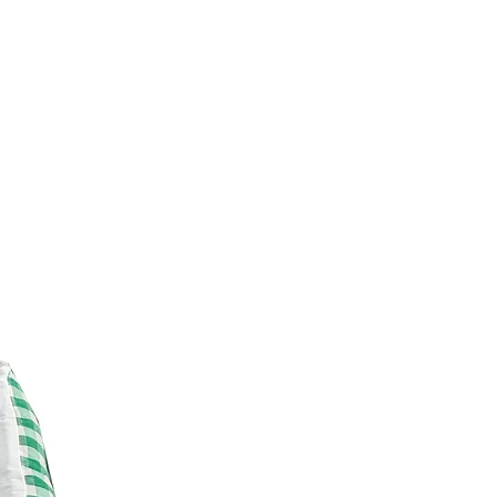
; costuras duplas e reforçadas;
e deslizam facilmente; recheio
el (se vazar algo é só passar um
, pode ir na máquina); super
adas, bem fofas e acolchoadas para
et.
l para o desenvolvimento,
tar deles. Seu pet passa cerca de
:)