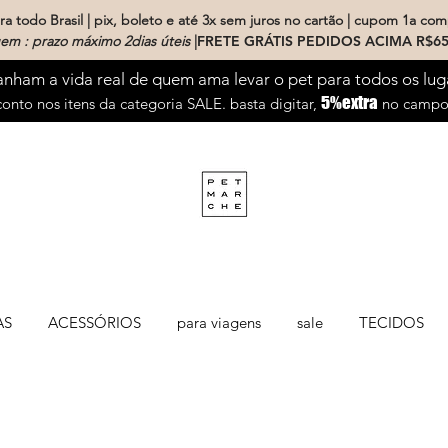
a todo Brasil | pix, boleto e até 3x sem juros no cartão | cupom 1a com
em : prazo máximo 2dias úteis
|
FRETE GRÁTIS PEDIDOS ACIMA R$65
ham a vida real de quem ama levar o pet para todos os lug
5%extra
onto nos itens da categoria SALE. basta digitar,
no campo 
AS
ACESSÓRIOS
para viagens
sale
TECIDOS