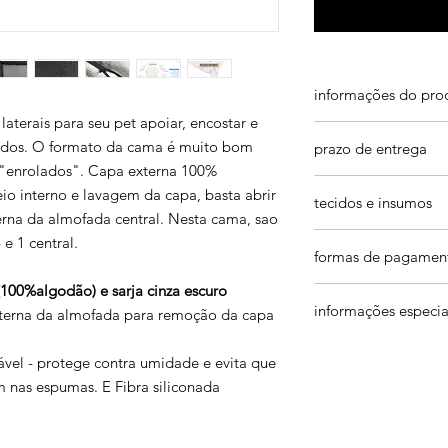
informações do pro
terais para seu pet apoiar, encostar e
P. 55 (L) x 40 (C) x 1
eados. O formato da cama é muito bom
prazo de entrega
pequeno porte como 
 "enrolados". Capa externa 100%
Pinscher, Pugs - pets
nosso prazo de entr
almofada central 44 x
o interno e lavagem da capa, basta abrir
tecidos e insumos
do pedido
+
prazo d
terna da almofada central. Nesta cama, sao
de entrega (varia de
M. 70 (L) x 50 (C) x 3
Os produtos são pro
 e 1 central.
região).
formas de pagamen
medio porte. como bu
qualidade. Na maioria
trabalhamos com mui
etc
jeans azul e pret
quanto antes. Caso 
(100%algodão) e sarja cinza escuro
em até 3x no cartão 
almofada central 54 
sustentável
informações especia
contato em: contat
pix e boleto
nterna da almofada para remoção da capa
lona: estampas, cin
pagamentos manuais:
G. 85 (L) x 60 (C) x 3
areia (60% algodã
cupom 1a compra:
s
desconto
medio e grande porte
ável - protege contra umidade e evita que
pelucia carneiro s
frete grátis:
pedidos 
Greyhound
tecido impermeáve
m nas espumas. E Fibra siliconada
almofada central 70 
fibra
mais de 500 pedidos
GG. 95 (L) x 70 (C) x 
fibras siliconada 
100% dos clientes (hu
de grande porte. co