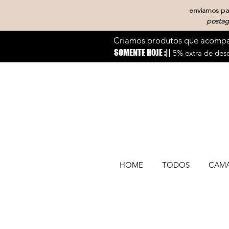
enviamos par
postag
Criamos produtos que acompan
SOMENTE HOJE :||
5% extra de desc
HOME
TODOS
CAM