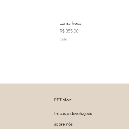
cama hexa
Preço
R$ 355,00
frete
PET.blog
trocas e devoluções
sobre nós