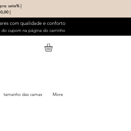
pra: sete% |
0,00 |
ares com qualidade e conforto
do cupom na página do carrinho
tamanho das camas
More