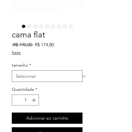
cama flat
Preço
Preço
 R$ 190,00 
R$ 174,80
normal
promocional
frete
tamanho
*
Quantidade
*
Adicionar ao carrinho