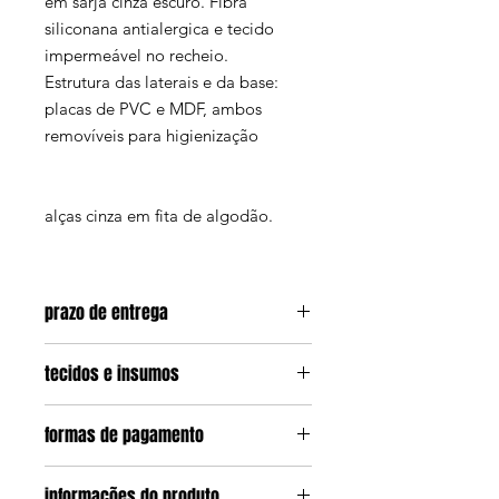
em sarja cinza escuro. Fibra
siliconana antialergica e tecido
impermeável no recheio.
Estrutura das laterais e da base:
placas de PVC e MDF, ambos
removíveis para higienização
alças cinza em fita de algodão.
prazo de entrega
nosso prazo de entrega é:
2 dias úteis
tecidos e insumos
para
postagem
do pedido
+
prazo da
transportadora
ate o endereço de
Os produtos são produzidos com
entrega (varia de
2 a 6 dias úteis
formas de pagamento
tecidos de imensa qualidade. Na
dependendo da região).
maioria dos itens, utilizamos:
trabalhamos com muita dedicação
em até 3x no cartão sem juros
jeans azul e preto (100%
informações do produto
para entregar o quanto antes. Caso