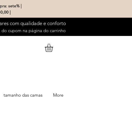
pra: sete% |
0,00 |
ares com qualidade e conforto
do cupom na página do carrinho
tamanho das camas
More