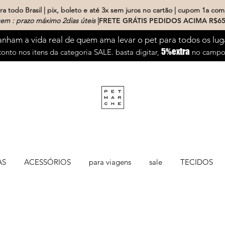
a todo Brasil | pix, boleto e até 3x sem juros no cartão | cupom 1a com
em : prazo máximo 2dias úteis
|
FRETE GRÁTIS PEDIDOS ACIMA R$65
ham a vida real de quem ama levar o pet para todos os lug
5%extra
onto nos itens da categoria SALE. basta digitar,
no campo 
AS
ACESSÓRIOS
para viagens
sale
TECIDOS