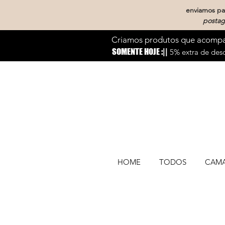
enviamos par
postag
Criamos produtos que acompan
SOMENTE HOJE :||
5% extra de desc
HOME
TODOS
CAM