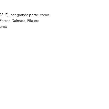
não utilizar secadora
com tecido impermeáv
pano, a capa externa
escovagem:
confortáveis e reche
x 28 (E). pet grande porte. como
Escova de cerdas mac
o descanso do seu p
astor, Dalmata, Fila etc
para retirar pelos se
aprox
O sono é fundamenta
aprendizado e bem es
2/3 da vida dormindo 