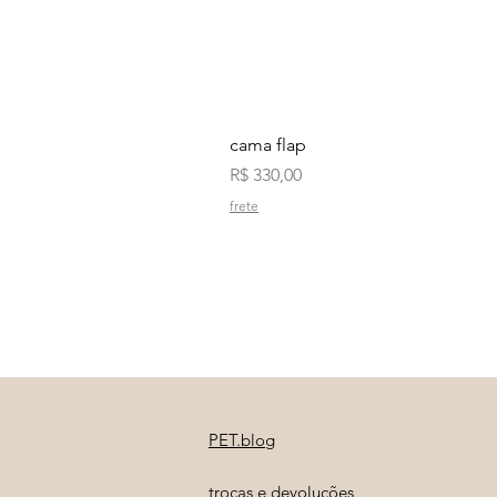
cama flap
Preço
R$ 330,00
frete
PET.blog
trocas e devoluções