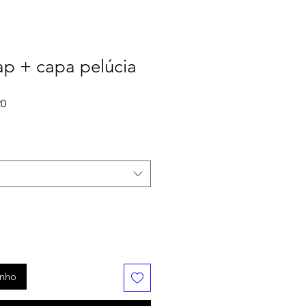
lap + capa pelúcia
Preço
20
promocional
inho