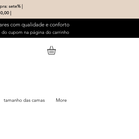
pra: sete% |
0,00 |
ares com qualidade e conforto
do cupom na página do carrinho
tamanho das camas
More