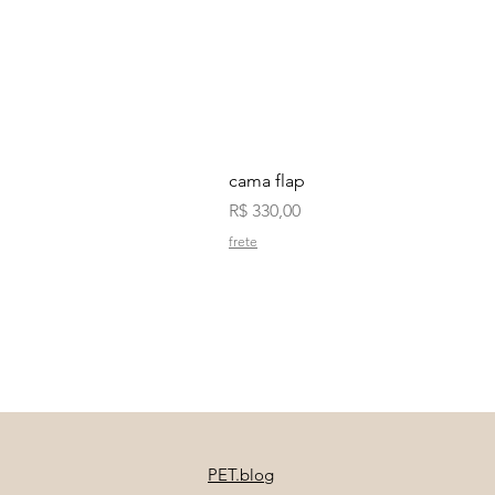
cama flap
Preço
R$ 330,00
frete
PET.blog