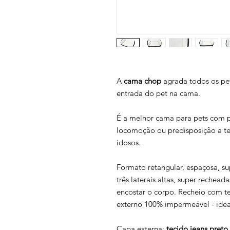
A
cama chop
agrada todos os pets
entrada do pet na cama.
É a melhor cama para pets com p
locomoção ou predisposição a te
idosos.
Formato retangular, espaçosa, su
três laterais altas, super rechead
encostar o corpo. Recheio com t
externo 100% impermeável - ideal
Capa externa:
tecido jeans preto