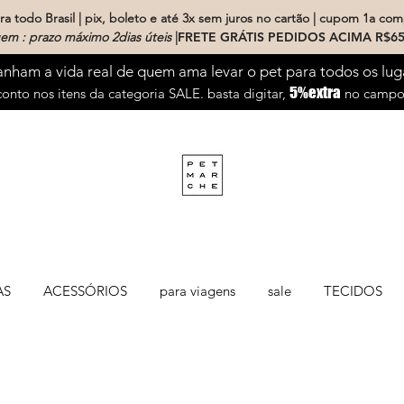
a todo Brasil | pix, boleto e até 3x sem juros no cartão | cupom 1a com
em : prazo máximo 2dias úteis
|
FRETE GRÁTIS PEDIDOS ACIMA R$65
ham a vida real de quem ama levar o pet para todos os lug
5%extra
onto nos itens da categoria SALE. basta digitar,
no campo 
AS
ACESSÓRIOS
para viagens
sale
TECIDOS