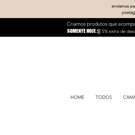
enviamos par
postag
Criamos produtos que acompan
SOMENTE HOJE :||
5% extra de desc
HOME
TODOS
CAM