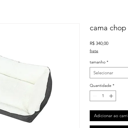
cama chop
Preço
R$ 340,00
frete
tamanho
*
Selecionar
Quantidade
*
Adicionar ao carr