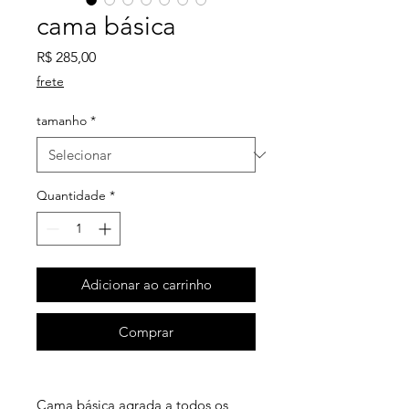
cama básica
Preço
R$ 285,00
frete
tamanho
*
Quantidade
*
Adicionar ao carrinho
Comprar
Cama básica agrada a todos os